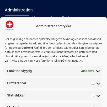
Administration
Virksomhed
Tandbehandlinger
Lyngby Torv 2
2800 Kongens
Administrer samtykke
Forside
Akut
Tandblegning
Lyngby
Kontakt
oplukning
Tandbro
CVR: 42 06 74
For at give dig den bedste oplevelse bruger vi teknologier såsom cookies til
Om os
Flækket tand
Tandbyld
74
at gemme og/eller få adgang til enhedsoplysninger. Hvis du giver samtykke
adm@akuttandlaeger.dk
Privatlivspolitik
Fyldninger
Tandkrone
(at trykke på
Godkend Alle
) til brugen af disse teknologier, kan vi behandle
Samarbejdsklinikker
Plomber
Tandregulering
data såsom browseradfærd eller unikke identifikatorer på dette websted.
Hvis du ikke giver dit samtykke (at trykke på
Afvis
) eller trækker dit
Bliv
Retainer
Visdomstænder
samtykke tilbage, kan visse funktioner blive påvirket negativt.
samarbejdspartner
Rodbehandling
Blogindlæg
Funktionsdygtig
Altid aktiv
Tandlægevagten
Akuttid
Akut tandpine
Præferencer
tandlæge
Tandlæge
Tandlægevagten
Tandlægevagten
Blister i
akut tid
Aarhus
København
munden
Tandpine
Statistikker
Tandlægevagten
Tandlægevagten
Knækket tand
Tandskade
Esbjerg
Odense
Ondt i kæben
Vagttandlæge