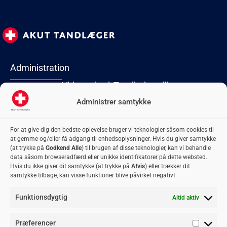
Administration
Virksomhed
Tandbehandlinger
Lyngby Torv 2
2800 Kongens
Administrer samtykke
Forside
Akut
Tandblegning
Lyngby
Kontakt
oplukning
Tandbro
CVR: 42 06 74
For at give dig den bedste oplevelse bruger vi teknologier såsom cookies til
Om os
Flækket tand
Tandbyld
74
at gemme og/eller få adgang til enhedsoplysninger. Hvis du giver samtykke
adm@akuttandlaeger.dk
Privatlivspolitik
Fyldninger
Tandkrone
(at trykke på
Godkend Alle
) til brugen af disse teknologier, kan vi behandle
Samarbejdsklinikker
Plomber
Tandregulering
data såsom browseradfærd eller unikke identifikatorer på dette websted.
Hvis du ikke giver dit samtykke (at trykke på
Afvis
) eller trækker dit
Bliv
Retainer
Visdomstænder
samtykke tilbage, kan visse funktioner blive påvirket negativt.
samarbejdspartner
Rodbehandling
Blogindlæg
Funktionsdygtig
Altid aktiv
Tandlægevagten
Akuttid
Akut tandpine
Præferencer
tandlæge
Tandlæge