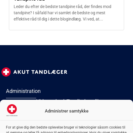
Leder du efter de bedste tandpine råd, der findes mod
tandpine? I såfald har vi samlet de bedste og mest
effektive råd til dig i dette blogindlæg. Vi ved, at...
Administration
Virksomhed
Tandbehandlinger
Lyngby Torv 2
2800 Kongens
Administrer samtykke
Forside
Akut
Tandblegning
Lyngby
Kontakt
oplukning
Tandbro
CVR: 42 06 74
For at give dig den bedste oplevelse bruger vi teknologier såsom cookies til
Om os
Flækket tand
Tandbyld
74
at gemme og/eller få adgang til enhedsoplysninger. Hvis du giver samtykke