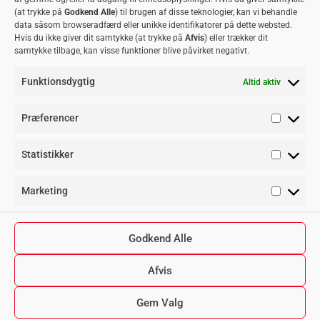
adm@akuttandlaeger.dk
Privatlivspolitik
Fyldninger
Tandkrone
(at trykke på
Godkend Alle
) til brugen af disse teknologier, kan vi behandle
Samarbejdsklinikker
Plomber
Tandregulering
data såsom browseradfærd eller unikke identifikatorer på dette websted.
Hvis du ikke giver dit samtykke (at trykke på
Afvis
) eller trækker dit
Bliv
Retainer
Visdomstænder
samtykke tilbage, kan visse funktioner blive påvirket negativt.
samarbejdspartner
Rodbehandling
Blogindlæg
Funktionsdygtig
Altid aktiv
Tandlægevagten
Akuttid
Akut tandpine
Præferencer
tandlæge
Tandlæge
Tandlægevagten
Tandlægevagten
Blister i
akut tid
Aarhus
København
munden
Tandpine
Statistikker
Tandlægevagten
Tandlægevagten
Knækket tand
Tandskade
Esbjerg
Odense
Ondt i kæben
Vagttandlæge
Marketing
Ondt i
Ømt tandkød
tænderne
Godkend Alle
Rodbehandling
pris
Afvis
© 2026 AKUT TANDLÆGER
Gem Valg