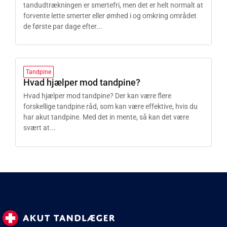
tandudtrækningen er smertefri, men det er helt normalt at
forvente lette smerter eller ømhed i og omkring området
de første par dage efter...
Tandpine
Hvad hjælper mod tandpine?
Hvad hjælper mod tandpine? Der kan være flere
forskellige tandpine råd, som kan være effektive, hvis du
har akut tandpine. Med det in mente, så kan det være
svært at...