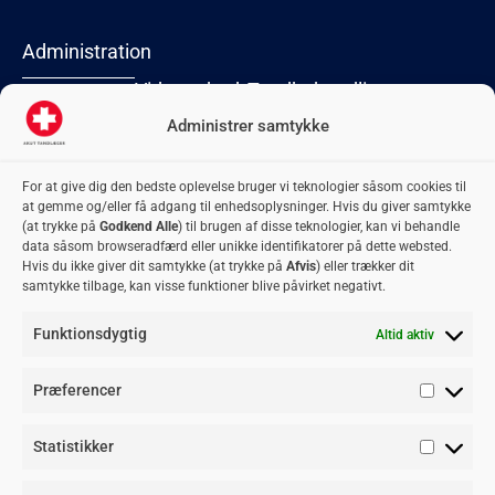
Administration
Virksomhed
Tandbehandlinger
Lyngby Torv 2
2800 Kongens
Administrer samtykke
Forside
Akut
Tandblegning
Lyngby
Kontakt
oplukning
Tandbro
CVR: 42 06 74
For at give dig den bedste oplevelse bruger vi teknologier såsom cookies til
Om os
Flækket tand
Tandbyld
74
at gemme og/eller få adgang til enhedsoplysninger. Hvis du giver samtykke
adm@akuttandlaeger.dk
Privatlivspolitik
Fyldninger
Tandkrone
(at trykke på
Godkend Alle
) til brugen af disse teknologier, kan vi behandle
Samarbejdsklinikker
Plomber
Tandregulering
data såsom browseradfærd eller unikke identifikatorer på dette websted.
Hvis du ikke giver dit samtykke (at trykke på
Afvis
) eller trækker dit
Bliv
Retainer
Visdomstænder
samtykke tilbage, kan visse funktioner blive påvirket negativt.
samarbejdspartner
Rodbehandling
Blogindlæg
Funktionsdygtig
Altid aktiv
Tandlægevagten
Akuttid
Akut tandpine
Præferencer
tandlæge
Tandlæge
Tandlægevagten
Tandlægevagten
Blister i
akut tid
Aarhus
København
munden
Tandpine
Statistikker
Tandlægevagten
Tandlægevagten
Knækket tand
Tandskade
Esbjerg
Odense