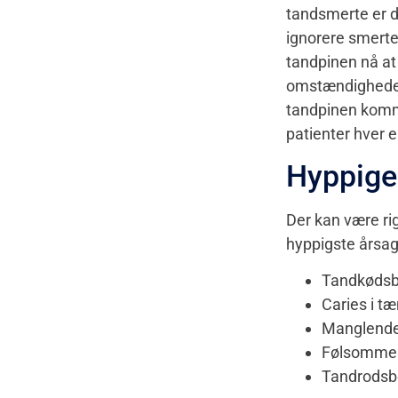
tandsmerte er di
ignorere smert
tandpinen nå at
omstændigheder 
tandpinen komme
patienter hver e
Hyppige 
Der kan være ri
hyppigste årsag
Tandkødsb
Caries i t
Manglende
Følsomme 
Tandrodsb