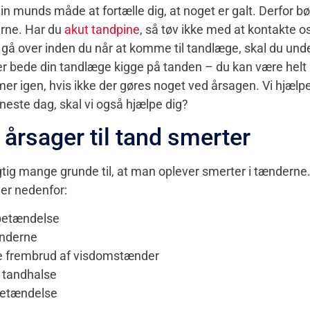
n munds måde at fortælle dig, at noget er galt. Derfor bør
erne. Har du
akut tandpine
, så tøv ikke med at kontakte os
 gå over inden du når at komme til tandlæge, skal du unde
bede din tandlæge kigge på tanden – du kan være helt s
r igen, hvis ikke der gøres noget ved årsagen. Vi hjæl
neste dag, skal vi også hjælpe dig?
årsager til tand smerter
gtig mange grunde til, at man oplever smerter i tænderne
er nedenfor:
etændelse
ænderne
 frembrud af visdomstænder
tandhalse
etændelse