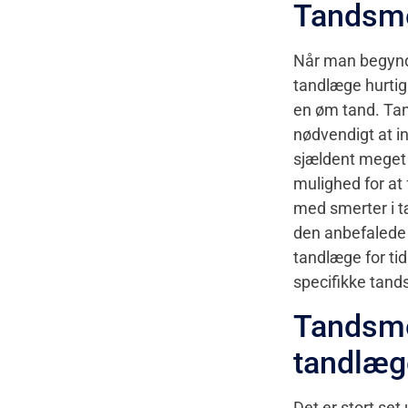
Tandsme
Når man begynder
tandlæge hurtig
en øm tand. Tan
nødvendigt at i
sjældent meget 
mulighed for at
med smerter i t
den anbefalede 
tandlæge for tid
specifikke tands
Tandsme
tandlæg
Det er stort set