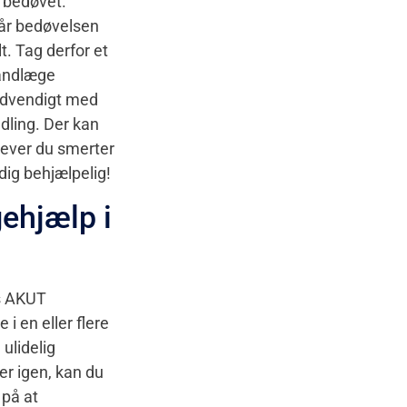
r bedøvet.
Når bedøvelsen
t. Tag derfor et
tandlæge
nødvendigt med
dling. Der kan
lever du smerter
dig behjælpelig!
ehjælp i
os AKUT
e i en eller flere
 ulidelig
er igen, kan du
 på at