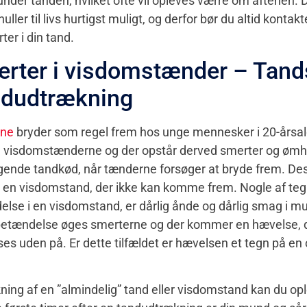
nder tanden, hvilket ofte vil opleves værre om aftenen. De
uller til livs hurtigst muligt, og derfor bør du altid kontak
ter i din tand.
rter i visdomstænder – Tand
andudtrækning
rne
bryder som regel frem hos unge mennesker i 20-årsal
til visdomstænderne og der opstår derved smerter og ømhe
ggende tandkød, når tænderne forsøger at bryde frem. De
i en visdomstand, der ikke kan komme frem. Nogle af teg
delse i en visdomstand, er dårlig ånde og dårlig smag i 
betændelse øges smerterne og der kommer en hævelse, d
ses uden på. Er dette tilfældet er hævelsen et tegn på en
ing af en ”almindelig” tand eller visdomstand kan du op