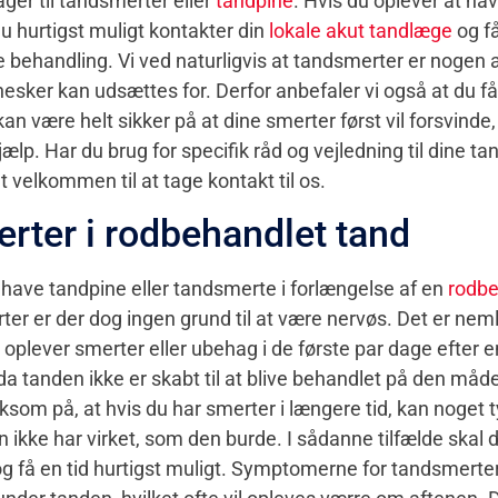
ger til tandsmerter eller
tandpine
. Hvis du oplever at ha
du hurtigst muligt kontakter din
lokale akut tandlæge
og få
 behandling. Vi ved naturligvis at tandsmerter er nogen 
esker kan udsættes for. Derfor anbefaler vi også at du f
 være helt sikker på at dine smerter først vil forsvinde,
lp. Har du brug for specifik råd og vejledning til dine t
 velkommen til at tage kontakt til os.
rter i rodbehandlet tand
t have tandpine eller tandsmerte i forlængelse af en
rodbe
ter er der dog ingen grund til at være nervøs. Det er nem
oplever smerter eller ubehag i de første par dage efter e
a tanden ikke er skabt til at blive behandlet på den måde.
om på, at hvis du har smerter i længere tid, kan noget t
 ikke har virket, som den burde. I sådanne tilfælde skal 
g få en tid hurtigst muligt. Symptomerne for tandsmerte