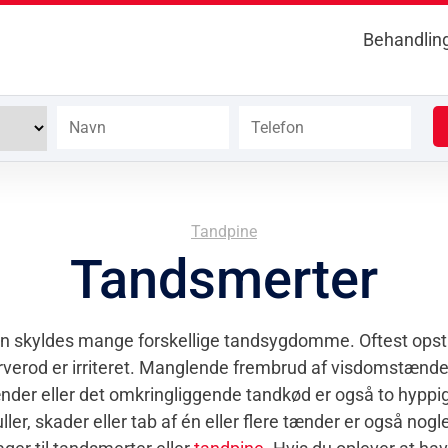
Behandlin
Tandpine
Tandsmerter
n skyldes mange forskellige tandsygdomme. Oftest opst
rverod er irriteret. Manglende frembrud af visdomstænd
nder eller det omkringliggende tandkød er også to hyppig
ler, skader eller tab af én eller flere tænder er også nog