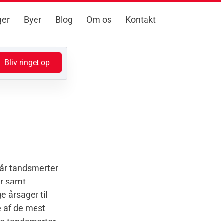
ger
Byer
Blog
Om os
Kontakt
år tandsmerter
er samt
e årsager til
le af de mest