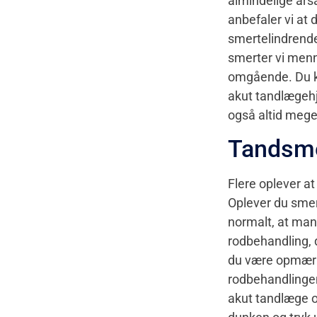
almindelige årsa
anbefaler vi at 
smertelindrende
smerter vi menn
omgående. Du kan
akut tandlægehjæ
også altid meget
Tandsme
Flere oplever a
Oplever du smer
normalt, at man 
rodbehandling, d
du være opmærks
rodbehandlingen
akut tandlæge o