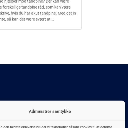
d hjælper mod tandpine? Der kan være
re forskellige tandpine råd, som kan være
ektive, hvis du har akut tandpine. Med det in
te, så kan det være svært at...
Administrer samtykke
Tandblegning
Tandbro
dig den bedste oplevelse bruger vi teknologier såsom cookies til at gemme