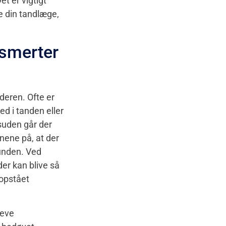
t er vigtigt
te din tandlæge,
smerter
deren. Ofte er
d i tanden eller
suden går der
nene på, at der
munden. Ved
er kan blive så
 opstået
leve