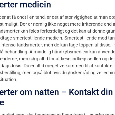
rter medicin
 at få ondt i en tand, er det af stor vigtighed at man op
st muligt. Der er nemlig ikke noget mere irriterende end 
dsmerter kan føles forfærdeligt og det kan af denne gru
ndtage smertestillende medicin. Smertestillende mod tan
intense tandsmerter, men de kan tage toppen af disse, in
 få behandling. Almindelig håndkøbsmedicin kan anvendes
ænderne, men sørg altid for at læse indlægssedlen og d
dagsdosis. Du er altid meget velkommen til at kontakte 
sbestilling, men også blot hvis du ønsker råd og vejledning
ituation.
rter om natten – Kontakt din
e
 umuligt som ikke-fagperson at finde frem til, hvorfor man