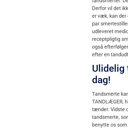
tandsmerter. De
Derfor vil det 
er væk, kan der 
par smertestill
udleveret medici
receptpligtig s
også efterfølge
efter en tandudt
Ulidelig
dag!
Tandsmerte kan 
TANDLÆGER, hvo
tænder. Vidste d
tandsmerte, som
benytte os som d