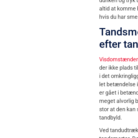
dunken og tryk u
altid at komme h
hvis du har smer
Tandsme
efter t
Visdomstænde
der ikke plads 
i det omkringli
let betændelse 
er gået i betæn
meget alvorlig 
stor at den kan 
tandbyld.
Ved tandudtrækn