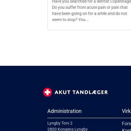
Have you searched for a dentist Copenhag
Do you suffer from acute pain or pain that
have been going on for a while and do not
seem to stop? You...
Administration
Vir
Lyngby Torv 2
Fors
2800 Kongens Lyngby
Kon