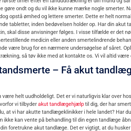
 første timer efter en tandudtrækning er din mund og så
ikke gøre ondt og du vil ikke kunne mærke nogle smerter. 
dog opstå ømhed og lettere smerter. Dette er helt normal
ende tabletter, inden bedøvelsen holder op. Har din akut 
n, skal disse anvisninger følges. I visse tilfælde er det 
mertestillende medicin eller anden smertelindrende behan
nde være brug for en nærmere undersøgelse af såret. Op
rækning, så tøv ikke med at kontakte os. Vi vil altid være 
 tandsmerte – Få akut tandlæg
være helt uudholdeligt. Det er vi naturligvis klar over h
rfor vi tilbyder
akut tandlægehjælp
til dig, der har smert
u, at vi har akutte tandlægeklinikker i hele landet? Har du
 ikke kan vente på behandling til din egen tandlæge åbn
in foretrukne akut tandlæge. Det er vigtigt, at du husker