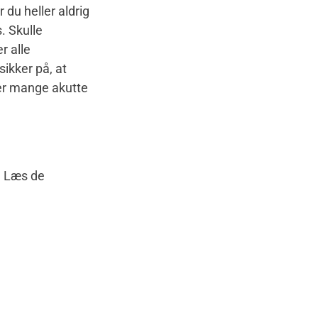
 du heller aldrig
. Skulle
r alle
ikker på, at
per mange akutte
. Læs de