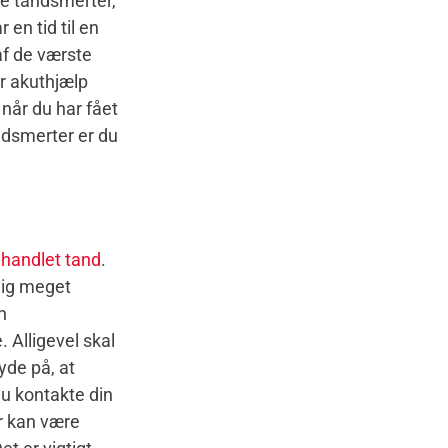
ve tandsmerter,
r en tid til en
af de værste
år akuthjælp
 når du har fået
andsmerter er du
handlet tand
.
lig meget
n
 Alligevel skal
yde på, at
du kontakte din
r kan være