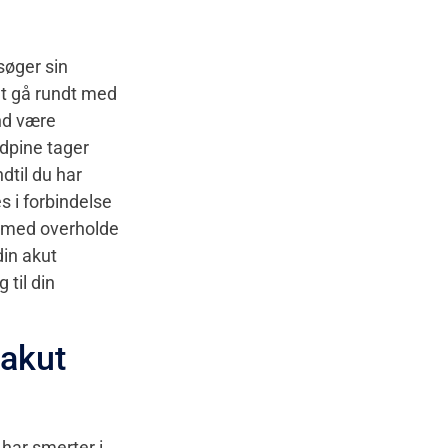
søger sin
at gå rundt med
nd være
dpine tager
dtil du har
 i forbindelse
ermed overholde
din akut
 til din
 akut
 har smerter i