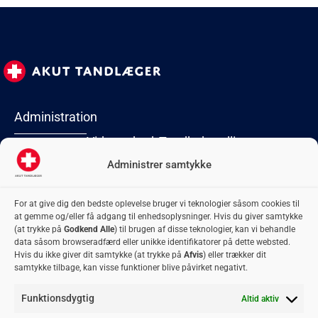
Administration
Virksomhed
Tandbehandlinger
Lyngby Torv 2
2800 Kongens
Administrer samtykke
Forside
Akut
Tandblegning
Lyngby
Kontakt
oplukning
Tandbro
CVR: 42 06 74
For at give dig den bedste oplevelse bruger vi teknologier såsom cookies til
Om os
Flækket tand
Tandbyld
74
at gemme og/eller få adgang til enhedsoplysninger. Hvis du giver samtykke
adm@akuttandlaeger.dk
Privatlivspolitik
Fyldninger
Tandkrone
(at trykke på
Godkend Alle
) til brugen af disse teknologier, kan vi behandle
Samarbejdsklinikker
Plomber
Tandregulering
data såsom browseradfærd eller unikke identifikatorer på dette websted.
Hvis du ikke giver dit samtykke (at trykke på
Afvis
) eller trækker dit
Bliv
Retainer
Visdomstænder
samtykke tilbage, kan visse funktioner blive påvirket negativt.
samarbejdspartner
Rodbehandling
Blogindlæg
Funktionsdygtig
Altid aktiv
Tandlægevagten