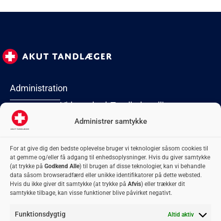
Administration
Virksomhed
Tandbehandlinger
Lyngby Torv 2
2800 Kongens
Administrer samtykke
Forside
Akut
Tandblegning
Lyngby
Kontakt
oplukning
Tandbro
CVR: 42 06 74
For at give dig den bedste oplevelse bruger vi teknologier såsom cookies til
Om os
Flækket tand
Tandbyld
74
at gemme og/eller få adgang til enhedsoplysninger. Hvis du giver samtykke
adm@akuttandlaeger.dk
Privatlivspolitik
Fyldninger
Tandkrone
(at trykke på
Godkend Alle
) til brugen af disse teknologier, kan vi behandle
Samarbejdsklinikker
Plomber
Tandregulering
data såsom browseradfærd eller unikke identifikatorer på dette websted.
Hvis du ikke giver dit samtykke (at trykke på
Afvis
) eller trækker dit
Bliv
Retainer
Visdomstænder
samtykke tilbage, kan visse funktioner blive påvirket negativt.
samarbejdspartner
Rodbehandling
Blogindlæg
Funktionsdygtig
Altid aktiv