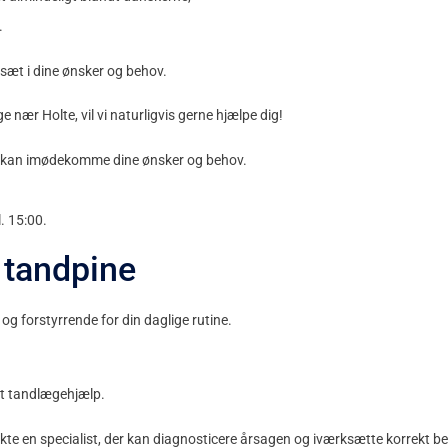
.
sæt i dine ønsker og behov.
 nær Holte, vil vi naturligvis gerne hjælpe dig!
vi kan imødekomme dine ønsker og behov.
l. 15:00.
 tandpine
g forstyrrende for din daglige rutine.
kut tandlægehjælp.
takte en specialist, der kan diagnosticere årsagen og iværksætte korrekt b