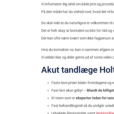
Vi informerer dig altid om både pris og proce
På den måde har du vished over, hvad det vil 
Du skal vide at du naturligvis er velkommen til a
Det er helt okay at kontakte os blot for råd og 
Det kan ofte være svært som ikke-fagperson at 
Hvis du kontakter os, kan vi sammen afgøre om
Vi sidder klar og deler gerne ud af vores viden
Akut tandlæge Holte
Faste lave priser både i hverdagene og
Fast lavt akut-gebyr –
Blandt de billig
Et team som er
eksperter inden for ta
Fast behandlingstid så du undgår unødi
Udvidede åbningstider samt
lørdagsåbe