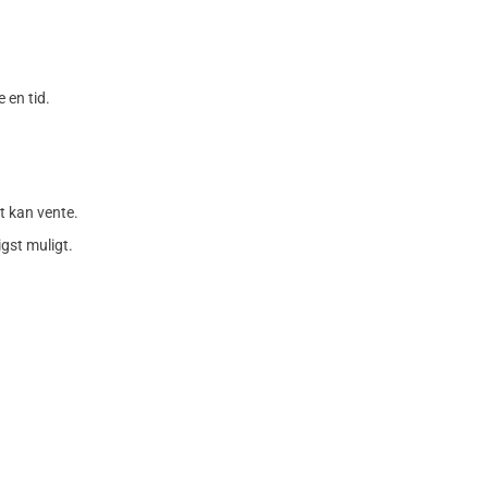
 en tid.
t kan vente.
igst muligt.