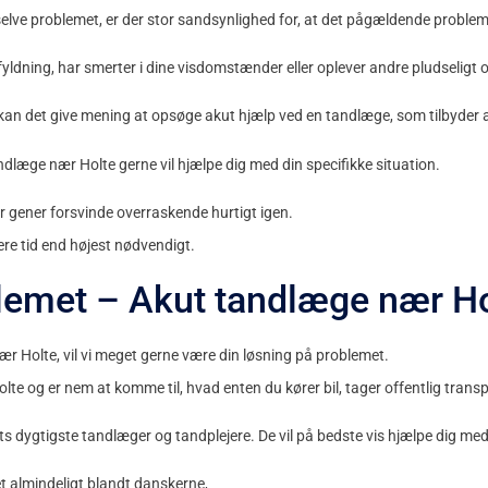
selve problemet, er der stor sandsynlighed for, at det pågældende problem u
yldning, har smerter i dine visdomstænder eller oplever andre pludseligt
, kan det give mening at opsøge akut hjælp ved en tandlæge, som tilbyder
dlæge nær Holte gerne vil hjælpe dig med din specifikke situation.
r gener forsvinde overraskende hurtigt igen.
ere tid end højest nødvendigt.
lemet – Akut tandlæge nær Ho
r Holte, vil vi meget gerne være din løsning på problemet.
Holte og er nem at komme til, hvad enten du kører bil, tager offentlig transpo
ets dygtigste tandlæger og tandplejere. De vil på bedste vis hjælpe dig me
et almindeligt blandt danskerne,