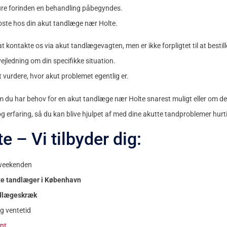
dure forinden en behandling påbegyndes.
koste hos din akut tandlæge nær Holte.
t kontakte os via akut tandlægevagten, men er ikke forpligtet til at bestille
vejledning om din specifikke situation.
vurdere, hvor akut problemet egentlig er.
 du har behov for en akut tandlæge nær Holte snarest muligt eller om de
 og erfaring, så du kan blive hjulpet af med dine akutte tandproblemer hurt
 – Vi tilbyder dig:
 weekenden
ste tandlæger i København
ndlægeskræk
g ventetid
nt