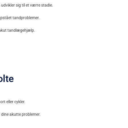
dvikler sig til et værre stadie.
 opstået tandproblemer.
 akut tandlægehjælp.
lte
rt eller cykler.
d dine akutte problemer.