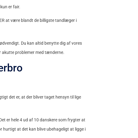
kun er fair.
R at være blandt de billigste tandlæger i
ødvendigt. Du kan altid benytte dig af vores
 har akutte problemer med tænderne.
erbro
t det er, at der bliver taget hensyn til lige
et er hele 4 ud af 10 danskere som frygter at
hurtigt at det kan blive ubehageligt at ligge i