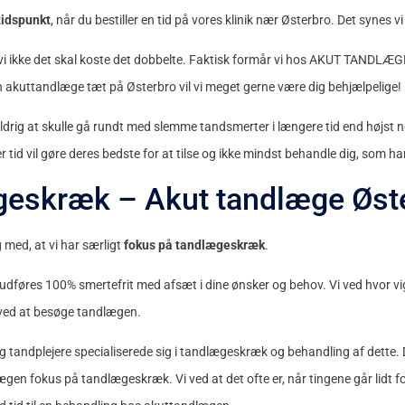
tidspunkt
, når du bestiller en tid på vores klinik nær Østerbro. Det synes vi 
 vi ikke det skal koste det dobbelte. Faktisk formår vi hos AKUT TANDLÆGE
 akuttandlæge tæt på Østerbro vil vi meget gerne være dig behjælpelige!
ldrig at skulle gå rundt med slemme tandsmerter i længere tid end højst n
r tid vil gøre deres bedste for at tilse og ikke mindst behandle dig, som
ægeskræk – Akut tandlæge Øst
 med, at vi har særligt
fokus på tandlægeskræk
.
 udføres 100% smertefrit med afsæt i dine ønsker og behov. Vi ved hvor vigtig
ved at besøge tandlægen.
tandplejere specialiserede sig i tandlægeskræk og behandling af dette. D
gen fokus på tandlægeskræk. Vi ved at det ofte er, når tingene går lidt for 