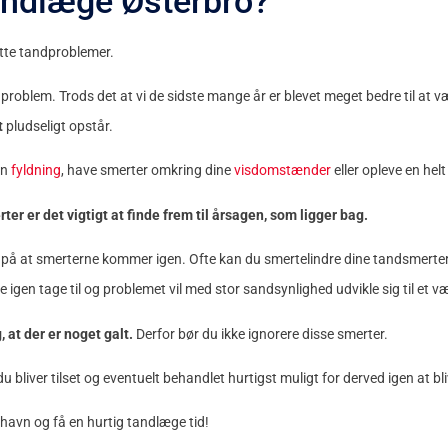
andlæge Østerbro?
utte tandproblemer.
problem. Trods det at vi de sidste mange år er blevet meget bedre til at
t
pludseligt opstår.
en
fyldning
, have smerter omkring dine
visdomstænder
eller opleve en hel
er er det vigtigt at finde frem til årsagen, som ligger bag.
 på at smerterne kommer igen. Ofte kan du smertelindre dine tandsmerter
 igen tage til og problemet vil med stor sandsynlighed udvikle sig til et væ
 at der er noget galt.
Derfor bør du ikke ignorere disse smerter.
u bliver tilset og eventuelt behandlet hurtigst muligt for derved igen at bli
avn og få en hurtig tandlæge tid!