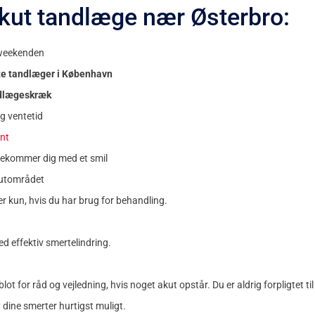
kut tandlæge nær Østerbro:
 weekenden
ste tandlæger i København
ndlægeskræk
g ventetid
nt
dekommer dig med et smil
kutområdet
ler kun, hvis du har brug for behandling.
d effektiv smertelindring.
ot for råd og vejledning, hvis noget akut opstår. Du er aldrig forpligtet til at 
t dine smerter hurtigst muligt.