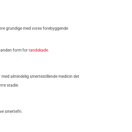
 være grundige med vores forebyggende
t anden form for
tandskade
.
 med almindelig smertestillende medicin det
rre stadie.
ve smertefri.