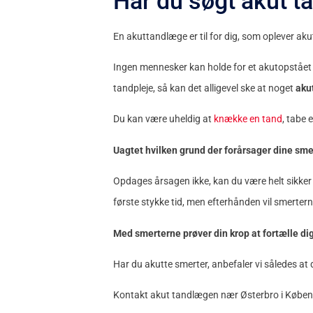
Har du søgt akut t
En akuttandlæge er til for dig, som oplever ak
Ingen mennesker kan holde for et akutopstået 
tandpleje, så kan det alligevel ske at noget
aku
Du kan være uheldig at
knække en tand
, tabe 
Uagtet hvilken grund der forårsager dine smert
Opdages årsagen ikke, kan du være helt sikker
første stykke tid, men efterhånden vil smerterne
Med smerterne prøver din krop at fortælle dig,
Har du akutte smerter, anbefaler vi således at d
Kontakt akut tandlægen nær Østerbro i Københ