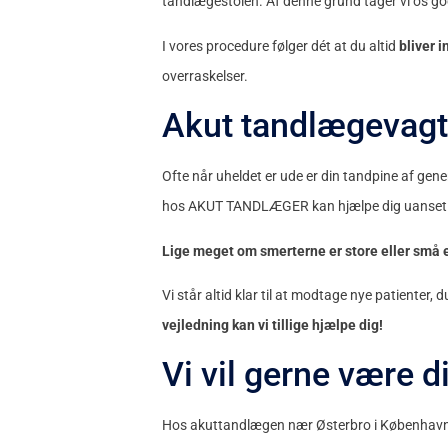
tandlægestolen. Af denne grund tager vi os go
I vores procedure følger dét at du altid
bliver 
overraskelser.
Akut tandlægeva
Ofte når uheldet er ude er din tandpine af gen
hos AKUT TANDLÆGER kan hjælpe dig uanset hvi
Lige meget om smerterne er store eller små er
Vi står altid klar til at modtage nye patienter,
vejledning kan vi tillige hjælpe dig!
Vi vil gerne være 
Hos akuttandlægen nær Østerbro i København vil 