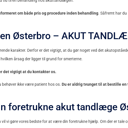
d tid til en behandling hos akuttandlægen.
informeret om både pris og procedure inden behandling
. Såfremt har du
gten Østerbro – AKUT TAND
erende karakter. Derfor er det vigtigt, at du gør noget ved det akutopstå
lken årsag der ligger til grund for smerterne.
 det vigtigt at du kontakter os.
 du behøver ikke være patient hos os.
Du er aldrig tvunget til at bestille en
din foretrukne akut tandlæge Ø
vi gøre vores bedste for at være din foretrukne hjælp. Om der er tale om 