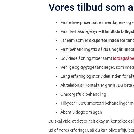
Vores tilbud som a
Faste lave priser både i hverdagene og
Fast lavt akut-gebyr –
Blandt de billig
Et team som er
eksperter inden for ta
Fast behandlingstid så du undgår unødi
Udvidede åbningstider samt
lørdagsåbe
Venlige og dygtige tandlæger, som imø
Lang erfaring og stor viden inden for a
Alt telefonisk kontakt er gratis. Du beta
Omsorgsfuld behandling
Tilbyder 100% smertefri behandlinger me
Åbent 6 dage om ugen
Du skal vide, at det er helt okay at kontakte os bl
ud af vores erfaringer, så du kan blive afhjulpe